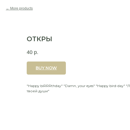
More products
ОТКРЫ
40
р.
BUY NOW
"Happy biRRRthday" "Damn, your eyes" "Happy bird-day" 
твоей души"